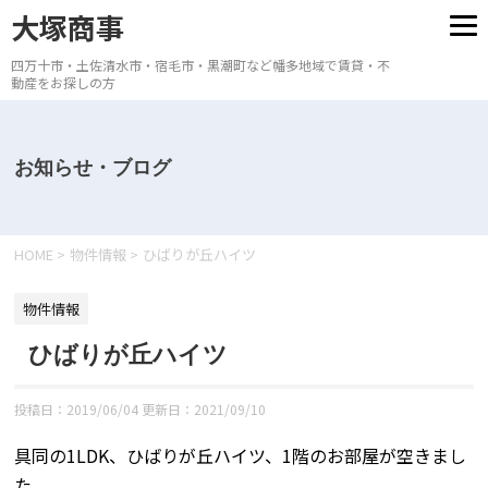
大塚商事
四万十市・土佐清水市・宿毛市・黒潮町など幡多地域で賃貸・不
動産をお探しの方
お知らせ・ブログ
HOME
>
物件情報
>
ひばりが丘ハイツ
物件情報
ひばりが丘ハイツ
投稿日：2019/06/04 更新日：
2021/09/10
具同の1LDK、ひばりが丘ハイツ、1階のお部屋が空きまし
た。