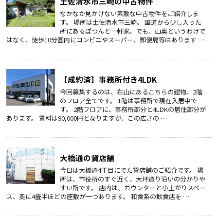
土佐清水市三崎の中古物件
なかなか見かけない素敵な中古物件をご紹介しま
す。 場所は土佐清水市三崎。 国道から少し入った
所にあるぽつんと一軒家。でも、山奥というわけで
はなく、徒歩10分圏内にコンビニやスーパー、郵便局等はあります …
【成約済】事務所付き4LDK
今回募集するのは、右山にあるこちらの建物、2階
のフロア全てです。 1階は事務所で現在入居中で
す。 2階フロアに、事務所部分と4LDKの居住部分が
あります。 賃料は90,000円となりますが、この広さの …
大橋通の貸店舗
今日は大橋通4丁目にでた貸店舗のご紹介です。 場
所は、市役所のすぐ近く、大杯通り沿いの分かりや
すい所です。 店内は、カウンターと小上がりスペー
ス、奥に4畳半ほどの座敷が一つあります。 和食系の飲食店を …