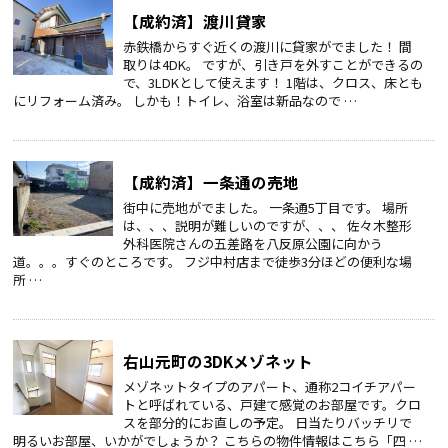
【成約済】渡川貸家
赤鉄橋からすぐ近くの渡川に貸家がでました！ 間
取りは4DK。 ですが、引き戸を外すことができるの
で、3LDKとして使えます！ 1階は、クロス、床とも
にリフォーム済み。 しかも！トイレ、浴室は新品なので …
【成約済】一条通の売地
街中に売地がでました。 一条通5丁目です。 場所
は、、、説明が難しいのですが、、、 佐々木整形
外科医院さんの五差路を八反原公園に向かう
道。。。すぐのところです。 フジ中村店まで徒歩3分ほどの便利な場
所 …
右山元町の3DKメゾネット
メゾネットタイプのアパート、通称2コイチアパー
トと呼ばれている、戸建て感覚のお部屋です。クロ
スを部分的にお直しの予定。 日当たりバッチリで
明るいお部屋、いかがでしょうか？ こちらの物件情報はこちら「四 …