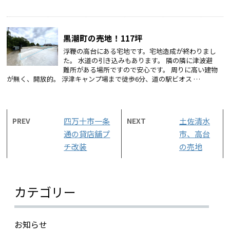
黒潮町の売地！117坪
浮鞭の高台にある宅地です。宅地造成が終わりまし
た。 水道の引き込みもあります。 隣の隣に津波避
難所がある場所ですので安心です。 周りに高い建物
が無く、開放的。 浮津キャンプ場まで徒歩6分、道の駅ビオス …
PREV
四万十市一条
NEXT
土佐清水
通の貸店舗プ
市、高台
チ改装
の売地
カテゴリー
お知らせ