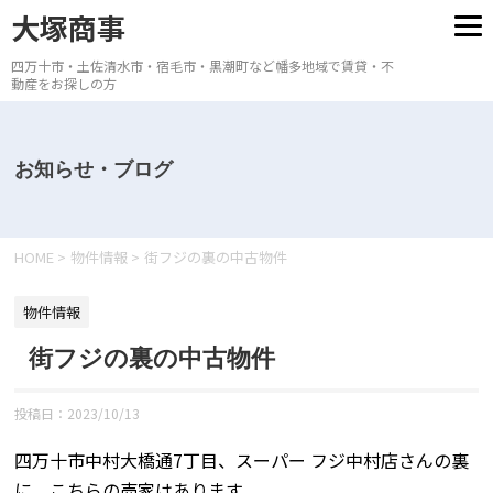
大塚商事
四万十市・土佐清水市・宿毛市・黒潮町など幡多地域で賃貸・不
動産をお探しの方
お知らせ・ブログ
HOME
>
物件情報
>
街フジの裏の中古物件
物件情報
街フジの裏の中古物件
投稿日：
2023/10/13
四万十市中村大橋通7丁目、スーパー フジ中村店さんの裏
に、こちらの売家はあります。