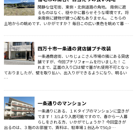
閑静な住宅街、東側・北側道路の角地。 南側に遮
るものはなく、穏やかに暮らせそうな環境です。将
来南側に建物が建つ心配もありません。 こちらの
土地からの眺めです、いかがですか？ 毎日この広い景色を眺めて暮 …
四万十市一条通の貸店舗プチ改装
一条通商店街、いちじょこさん市場の隣にある貸店
舗ですが、今回プチリフォームを行いました！ こ
れまで、正面の入り口は壁で塞がれ使用不可となっ
ておりましたが、壁を取り払い、出入りができるようになり、明るい
…
一条通りのマンション
一条通りにある、１Ｋタイプのマンションに空きが
でます！ 3/1より入居可能ですので、春から一人暮
らしをされる方、いかがでしょうか？ 今回空きが
出るのは、３階のお部屋で、賃料は、駐車場１台込みで50,0 …