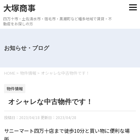
大塚商事
四万十市・土佐清水市・宿毛市・黒潮町など幡多地域で賃貸・不
動産をお探しの方
お知らせ・ブログ
HOME
>
物件情報
>
オシャレな中古物件です！
物件情報
オシャレな中古物件です！
投稿日：2023/04/18 更新日：
2023/04/28
サニーマート四万十店まで徒歩10分と買い物に便利な場
所。