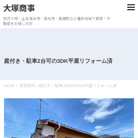
大塚商事
四万十市・土佐清水市・宿毛市・黒潮町など幡多地域で賃貸・不
動産をお探しの方
庭付き・駐車2台可の3DK平屋リフォーム済
HOME
>
賃貸物件
>
庭付き・駐車2台可の3DK平屋リフォーム済