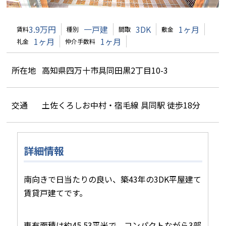
3.9万円
一戸建
3DK
1ヶ月
賃料
種別
間取
敷金
1ヶ月
1ヶ月
礼金
仲介手数料
所在地
高知県四万十市具同田黒2丁目10-3
交通
土佐くろしお中村・宿毛線 具同駅 徒歩18分
詳細情報
南向きで日当たりの良い、築43年の3DK平屋建て
賃貸戸建てです。
専有面積は約45.53平米で、コンパクトながら3部