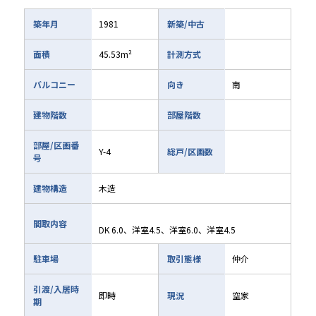
築年月
1981
新築/中古
面積
45.53m²
計測方式
バルコニー
向き
南
建物階数
部屋階数
部屋/区画番
Y-4
総戸/区画数
号
建物構造
木造
間取内容
DK 6.0、洋室4.5、洋室6.0、洋室4.5
駐車場
取引態様
仲介
引渡/入居時
即時
現況
空家
期