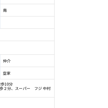
南
仲介
空家
歩10分
歩２分、スーパー フジ 中村