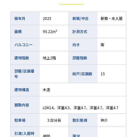
築年月
2025
新築/中古
新築・未入居
面積
95.22m²
計測方式
バルコニー
向き
南
建物階数
地上2階
部屋階数
部屋/区画番
総戸/区画数
15
号
建物構造
木造
間取内容
LDK14、洋室4.5、洋室4.7、洋室4.7、洋室4.7
駐車場
３台分有
取引態様
仲介
引渡/入居時
相談
現況