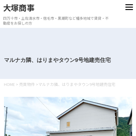
大塚商事
四万十市・土佐清水市・宿毛市・黒潮町など幡多地域で賃貸・不
動産をお探しの方
マルナカ隣、はりまやタウン9号地建売住宅
HOME
>
売買物件
>
マルナカ隣、はりまやタウン9号地建売住宅