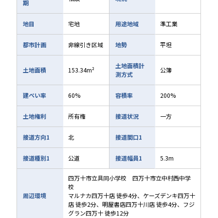
期
地目
宅地
用途地域
準工業
都市計画
非線引き区域
地勢
平坦
土地面積計
土地面積
153.34m²
公簿
測方式
建ぺい率
60%
容積率
200%
土地権利
所有権
接道状況
一方
接道方向1
北
接道間口1
接道種別1
公道
接道幅員1
5.3m
四万十市立具同小学校 四万十市立中村西中学
校
周辺環境
マルナカ四万十店 徒歩4分、ケーズデンキ四万十
店 徒歩2分、明屋書店四万十川店 徒歩4分、フジ
グラン四万十 徒歩12分